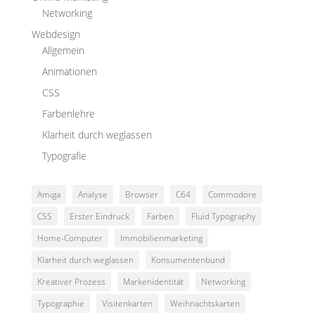
Networking
Webdesign
Allgemein
Animationen
CSS
Farbenlehre
Klarheit durch weglassen
Typografie
Amiga
Analyse
Browser
C64
Commodore
CSS
Erster Eindruck
Farben
Fluid Typography
Home-Computer
Immobilienmarketing
Klarheit durch weglassen
Konsumentenbund
Kreativer Prozess
Markenidentität
Networking
Typographie
Visitenkarten
Weihnachtskarten