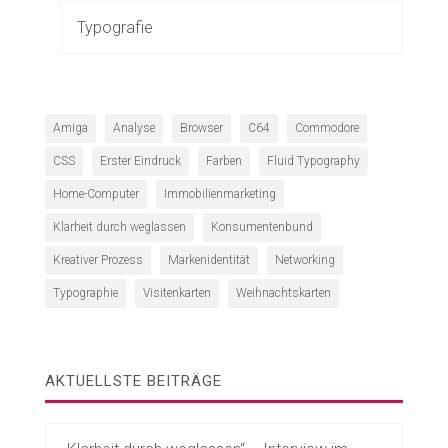
Typografie
Amiga
Analyse
Browser
C64
Commodore
CSS
Erster Eindruck
Farben
Fluid Typography
Home-Computer
Immobilienmarketing
Klarheit durch weglassen
Konsumentenbund
Kreativer Prozess
Markenidentität
Networking
Typographie
Visitenkarten
Weihnachtskarten
AKTUELLSTE BEITRÄGE