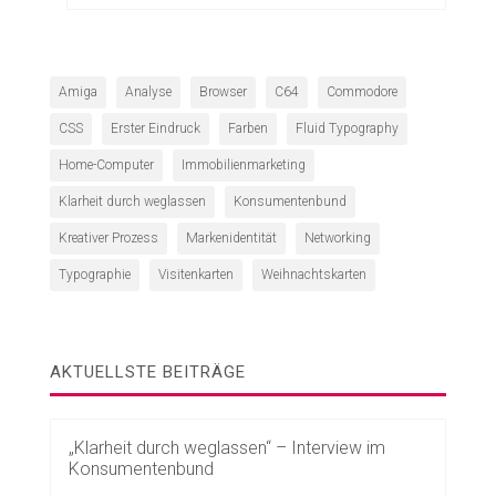
Amiga
Analyse
Browser
C64
Commodore
CSS
Erster Eindruck
Farben
Fluid Typography
Home-Computer
Immobilienmarketing
Klarheit durch weglassen
Konsumentenbund
Kreativer Prozess
Markenidentität
Networking
Typographie
Visitenkarten
Weihnachtskarten
AKTUELLSTE BEITRÄGE
„Klarheit durch weglassen“ – Interview im
Konsumentenbund