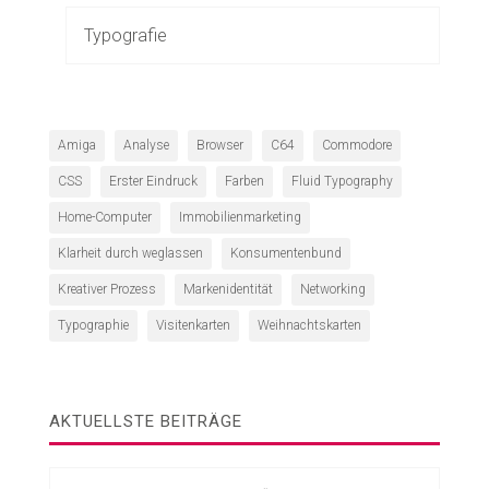
Typografie
Amiga
Analyse
Browser
C64
Commodore
CSS
Erster Eindruck
Farben
Fluid Typography
Home-Computer
Immobilienmarketing
Klarheit durch weglassen
Konsumentenbund
Kreativer Prozess
Markenidentität
Networking
Typographie
Visitenkarten
Weihnachtskarten
AKTUELLSTE BEITRÄGE