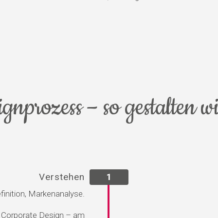
gnprozess – so gestalten w
Verstehen
1
efinition, Markenanalyse.
es Corporate Design – am