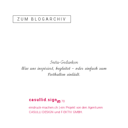
ZUM BLOGARCHIV
Insta-Gedanken
Was uns inspiriert, begleitet – oder einfach zum
Festhalten einlädt.
casullid.sign
70
eindruck-machen.ch | ein Projekt von den Agenturen
CASULLI DESIGN und F-EKTIV GMBH.
Klarheit entsteht oft nicht durch mehr.