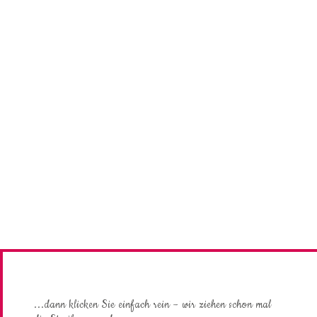
Sie sind bereit zum Eindruck machen?
...dann klicken Sie einfach rein – wir ziehen schon mal