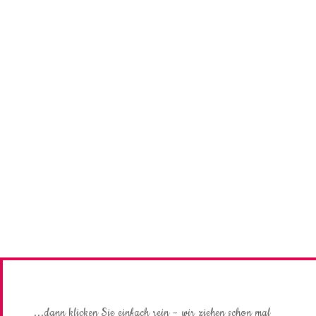
Sie sind bereit zum Eindruck machen?
...dann klicken Sie einfach rein – wir ziehen schon mal