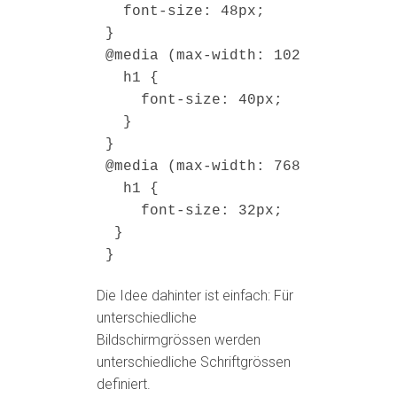
  font-size: 
48
px
;

@media
 (max-width: 
1024
px
  h1
 {

    font-size: 
40
px
;

  }

@media
 (max-width: 
768
px
  h1
 {

    font-size: 
32
px
;

 }

}
Die Idee dahinter ist einfach: Für
unterschiedliche
Bildschirmgrössen werden
unterschiedliche Schriftgrössen
definiert.