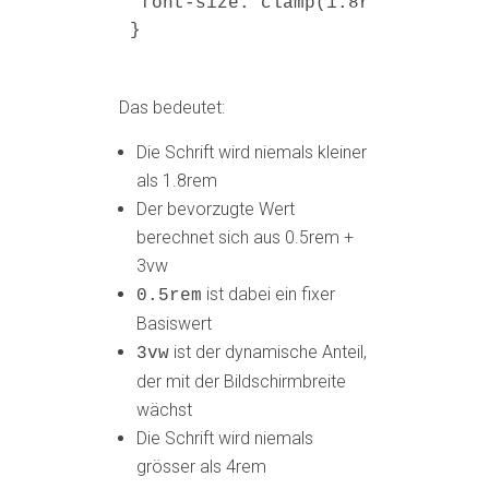
 font-size: 
clamp
(
1.8
rem
, 
0.5
rem
}
Das bedeutet:
Die Schrift wird niemals kleiner
als 1.8rem
Der bevorzugte Wert
berechnet sich aus 0.5rem +
3vw
ist dabei ein fixer
0.5rem
Basiswert
ist der dynamische Anteil,
3vw
der mit der Bildschirmbreite
wächst
Die Schrift wird niemals
grösser als 4rem