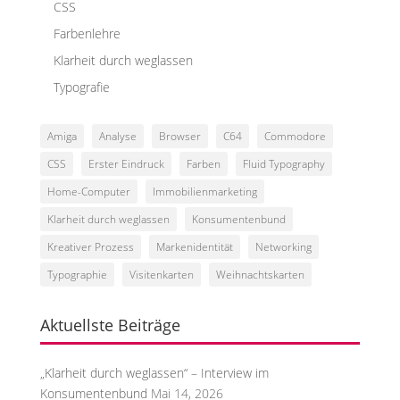
CSS
Farbenlehre
Klarheit durch weglassen
Typografie
Amiga
Analyse
Browser
C64
Commodore
CSS
Erster Eindruck
Farben
Fluid Typography
Home-Computer
Immobilienmarketing
Klarheit durch weglassen
Konsumentenbund
Kreativer Prozess
Markenidentität
Networking
Typographie
Visitenkarten
Weihnachtskarten
Aktuellste Beiträge
„Klarheit durch weglassen“ – Interview im
Konsumentenbund
Mai 14, 2026