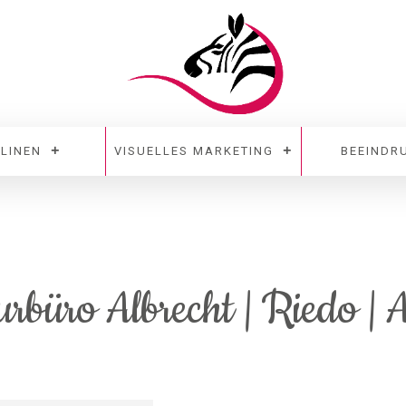
PLINEN
VISUELLES MARKETING
BEEINDR
rbüro Albrecht | Riedo |